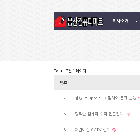
회사소개
Total 17건
1 페이지
번호
17
삼성 850pro SSD 펌웨어 문제 발생
16
정직한 컴퓨터 수리 전문업체.
15
어린이집 CCTV 설치