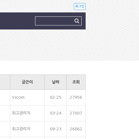
로그인
글쓴이
날짜
조회
Yscom
02-25
27956
최고관리자
03-24
27007
최고관리자
09-23
26862