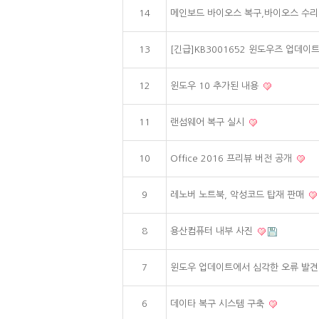
14
메인보드 바이오스 복구,바이오스 수
13
[긴급]KB3001652 윈도우즈 업데이
12
윈도우 10 추가된 내용
11
랜섬웨어 복구 실시
10
Office 2016 프리뷰 버전 공개
9
레노버 노트북, 악성코드 탑재 판매
8
용산컴퓨터 내부 사진
7
윈도우 업데이트에서 심각한 오류 발견,
6
데이타 복구 시스템 구축