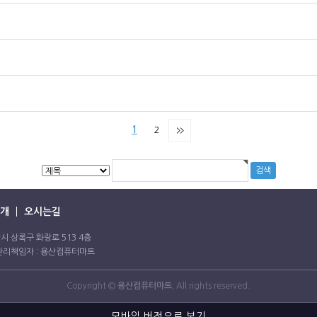
1
2
개
오시는길
 안산시 상록구 화랑로 513 4층
보관리책임자 : 용산컴퓨터마트
Copyright ©
용산컴퓨터마트.
All rights reserved.
모바일 버전으로 보기