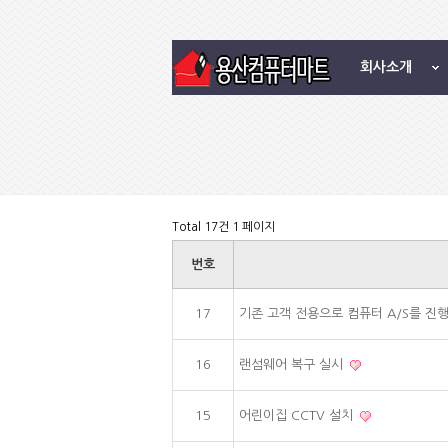
회사소개
Total 17건
1 페이지
번호
17
기존 고객 전용으로 컴퓨터 A/S를 진
16
랜섬웨어 복구 실시
15
어린이집 CCTV 설치