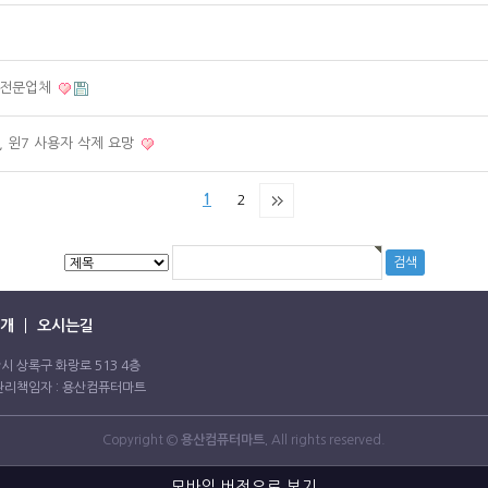
리전문업체
 윈7 사용자 삭제 요망
1
2
개
오시는길
 안산시 상록구 화랑로 513 4층
보관리책임자 : 용산컴퓨터마트
Copyright ©
용산컴퓨터마트.
All rights reserved.
모바일 버전으로 보기