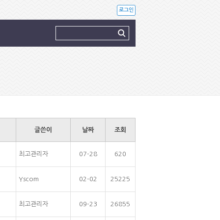
로그인
글쓴이
날짜
조회
최고관리자
07-28
620
Yscom
02-02
25225
최고관리자
09-23
26855