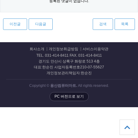
등록된 댓글이 없습니다.
이전글
다음글
검색
목록
회사소개
개인정보취급방침
서비스이용약관
TEL. 031-414-8411 FAX. 031-414-8411
경기도 안산시 상록구 화랑로 513 4층
대표:한순진 사업자등록번호210-07-55627
개인정보관리책임자:한순진
Copyright ©
용산컴퓨터마트.
All rights reserved.
PC 버전으로 보기