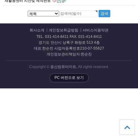
재활용센터 시안및 제작완료
회사소개
개인정보취급방침
서비스이용약관
TEL. 031-414-8411 FAX. 031-414-8411
경기도 안산시 상록구 화랑로 513 4층
대표:한순진 사업자등록번호210-07-55627
개인정보관리책임자:한순진
Copyright ©
용산컴퓨터마트.
All rights reserved.
PC 버전으로 보기