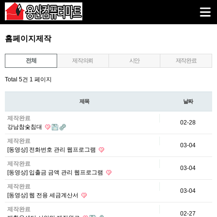
홈페이지제작
전체
제작의뢰
시안
제작완료
Total 5건
1 페이지
제목
날짜
제작완료
02-28
강남참숯침대
제작완료
03-04
[동영상] 전화번호 관리 웹프로그램
제작완료
03-04
[동영상] 입출금 금액 관리 웹프로그램
제작완료
03-04
[동영상] 웹 전용 세금계산서
제작완료
02-27