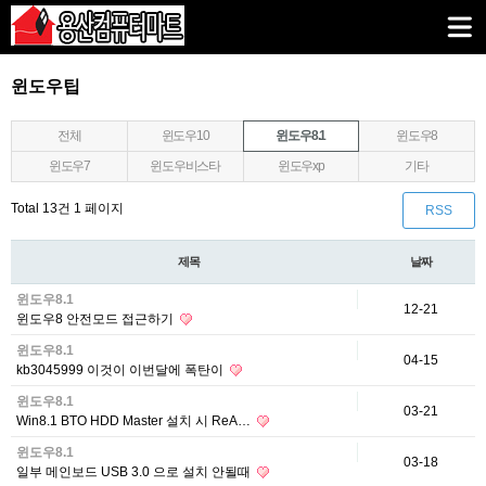
윈도우팁
전체
윈도우10
윈도우8.1
윈도우8
윈도우7
윈도우비스타
윈도우xp
기타
Total 13건
1 페이지
RSS
제목
날짜
윈도우8.1
12-21
윈도우8 안전모드 접근하기
윈도우8.1
04-15
kb3045999 이것이 이번달에 폭탄이
윈도우8.1
03-21
Win8.1 BTO HDD Master 설치 시 ReA…
윈도우8.1
03-18
일부 메인보드 USB 3.0 으로 설치 안될때