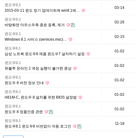
윈도우8.1
03-14
2015-03-11 윈도 정기 업데이트에 win8.1에…
윈도우8.1
02-26
바탕화면 마우스우측 종료 등록, 제거
윈도우8.1
02-15
Windows 8.1 서비스 (services.msc)…
윈도우8.1
01-02
삼성 노트북 윈도우8 제품 윈도우7 설치하기 설정
윈도우8.1
01-02
뮤블루 온라인 2 계정 실행이 불가한 증상
윈도우8.1
01-02
윈도우 8 버전 정보 안내
윈도우8.1
01-02
H81M-C, 윈도우 8 설치를 위한 BIOS 설정법
윈도우8.1
01-02
윈도우 8 정품인증 관련
윈도우8.1
11-18
윈도우8.1 윈도우8 비번없이 자동 로그인