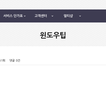
서비스 단가표
고객센터
멀티샵
윈도우팁
951회
댓글
0건