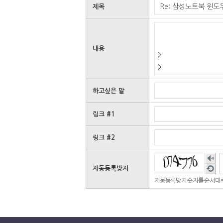
제목
내용
하고싶은 말
링크 #1
링크 #2
숫
자
새
자동등록방지
음
로
자동등록방지 숫자를 순서대로
성
고
듣
침
기