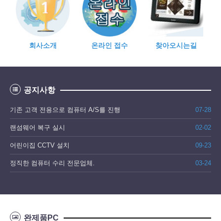
회사소개
찾아오시는길
온라인 접수
공지사항
기존 고객 전용으로 컴퓨터 A/S를 진행
07-28
랜섬웨어 복구 실시
02-02
어린이집 CCTV 설치
09-23
정직한 컴퓨터 수리 전문업체.
03-24
완제품PC